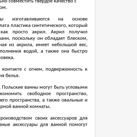
ьно совместить твердое качество с
ом.
ны изготавливаются на основе
ата пластика синтетического, который
 как просто акрил. Акрил получил
анн, поскольку он обладает блеском,
ная из акрила, имеет небольшой вес,
аполнения водой, а также она быстро
ловека.
 контакте с огнем, подверженность к
я белья.
а. Польские ванны могут быть угловыми
номить свободное пространство,
го пространства, а также овальные и
орной ванной комнаты.
роизводством своих аксессуаров для
азные аксессуары для ванной помогут