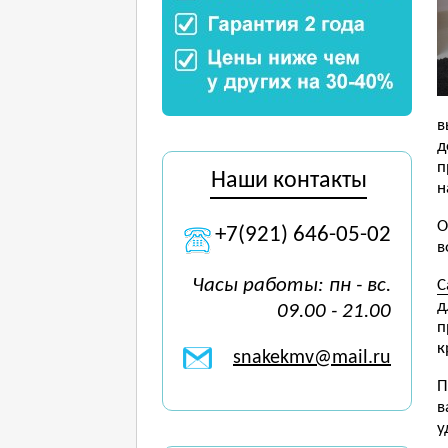
в
д
п
Наши контакты
н
О
+7(921) 646-05-02
в
Часы работы: пн - вс.
С
д
09.00 - 21.00
п
к
snakekmv@mail.ru
П
в
у