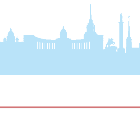
9-2026 Информация
+7(921)646-05-02
те не является
заказ обратного звонка
чной офертой