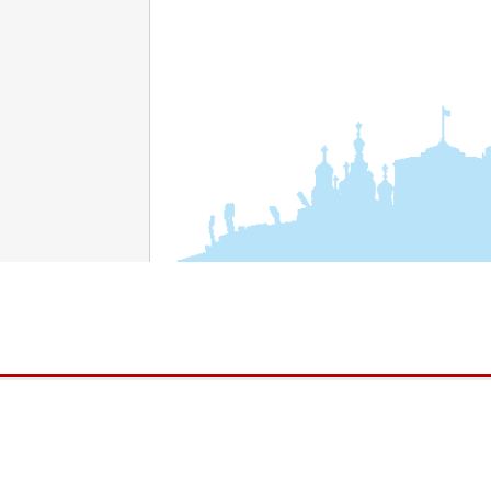
© 200
на сай
публи