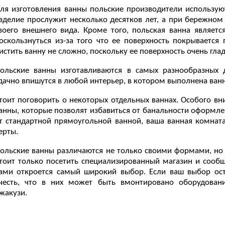
ля изготовления ванны польские производители использую
зделие прослужит несколько десятков лет, а при бережном
воего внешнего вида. Кроме того, польская ванна являетс
оскользнуться из-за того что ее поверхность покрываетс
истить ванну не сложно, поскольку ее поверхность очень глад
ольские ванны изготавливаются в самых разнообразных 
дачно впишутся в любой интерьер, в котором выполнена ван
тоит поговорить о некоторых отдельных ваннах. Особого в
анны, которые позволят избавиться от банальности оформле
т стандартной прямоугольной ванной, ваша ванная комнат
ерты.
ольские ванны различаются не только своими формами, н
тоит только посетить специализированный магазин и сообщ
ами откроется самый широкий выбор. Если ваш выбор оста
честь, что в них может быть вмонтировано оборудован
жакузи.