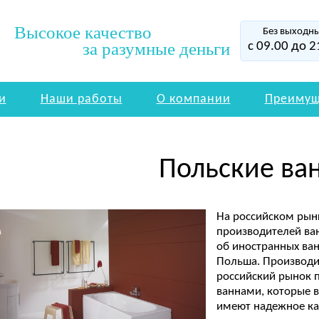
Высокое качество
Без выходн
за разумные деньги
с 09.00 до 2
и
Наши работы
О компании
Преимущ
Польские ва
На российском рын
производителей ван
об иностранных ван
Польша. Производи
российский рынок
ваннами, которые 
имеют надежное ка