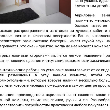
ванн удалось идеал
элегантным дизайн
Акриловые ван
полиметилметакрил
больше известен
ысокое распространение в изготовлении душевых кабин и в
олговечностью и качеством поверхности. Ванна, выполнен
репятствует размножению бактерий, имеет глухой звук н
агревается, что очень приятно, когда до нее касается кожа че
трицательными сторонами является легкое плавление при
озникновению царапин и отсутствие возможности замачивани
антехнические работы
по установке ванны зависят от ее вид
ля размещения в углу ванной комнаты, чтобы сэко
рямоугольными, которые требует наличия несколько больше
руглые, которые нередко помещаются в самом центре прост
ольские производители акриловых ванн славятся также п
анной комнаты, таких как спинки, ручки и т.п. Разнообр
довлетворить потребностям практически любого покупателя.