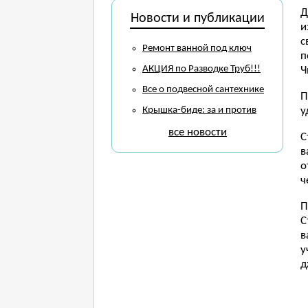
Д
Новости и публикации
и
с
Ремонт ванной под ключ
п
АКЦИЯ по Разводке Труб!!!
Ч
Все о подвесной сантехнике
П
Крышка-биде: за и против
у
все новости
С
в
о
ч
П
С
в
у
д